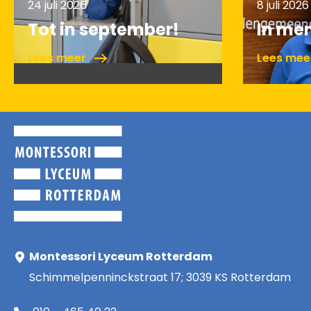
24 juli 2026
8 juli 2026
Tot in september!
In me
Lees meer
Lees me
Montessori Lyceum Rotterdam
Schimmelpenninckstraat 17; 3039 KS Rotterdam