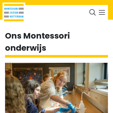
RML Leerlingen
RML Ouders
Werken bij
Documenten
Ons Montessori
onderwijs