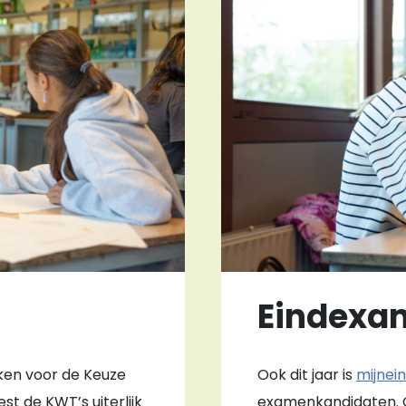
Eindexa
aken voor de Keuze
Ook dit jaar is
mijnei
st de KWT’s uiterlijk
examenkandidaten. O