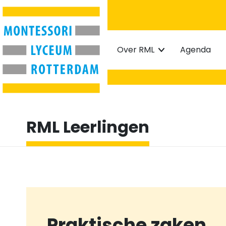
Home
Over RML
Agenda
RML Leerlingen
Praktische zaken