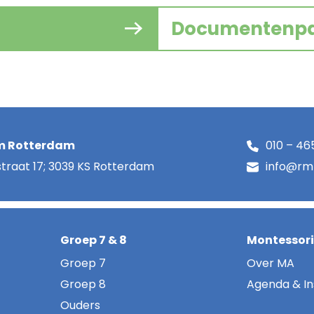
Documentenp
m Rotterdam
010 – 46
raat 17; 3039 KS Rotterdam
info@rml
Groep 7 & 8
Montessor
Groep 7
Over MA
Groep 8
Agenda & In
Ouders