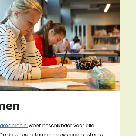
men
ndexamen.nl
weer beschikbaar voor alle
p de website kun je een examenrooster op