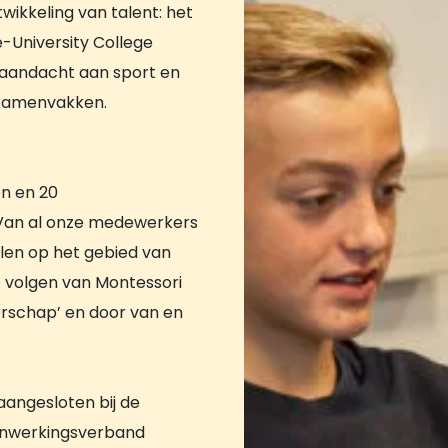
twikkeling van talent: het
-University College
l aandacht aan sport en
examenvakken.
en en 20
Van al onze medewerkers
elen op het gebied van
t volgen van Montessori
erschap’ en door van en
aangesloten bij de
enwerkingsverband