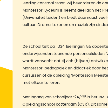
leerling centraal staat. Wij bevorderen de on
Montessori Lyceum is neemt deel aan het Pre
(Universiteit Leiden) en biedt daarnaast vee
cultuur. Drama, tekenen en muziek zijn eind
De school telt ca. 1034 leerlingen, 85 docent
onderwijsondersteunende personeelsleden. 
wordt verwacht dat zij zich (blijven) ontwikk
Montessori pedagogiek en didactiek door he
cursussen of de opleiding ‘Montessori Meest
met elkaar te leren.
Met ingang van schooljaar ’24/’25 is het RML 
Opleidingsschool Rotterdam (OSR). Dit sam