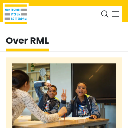
RML Leerlingen
RML Ouders
Werken bij
Documenten
Over RML