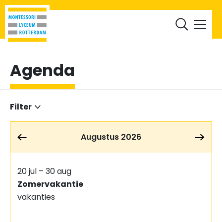
RML Leerlingen
RML Ouders
Werken bij
Documenten
Agenda
Filter
Augustus 2026
20 jul – 30 aug
Zomervakantie
vakanties