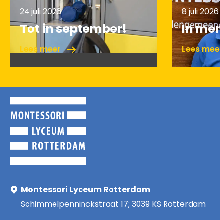
24 juli 2026
8 juli 2026
Tot in september!
In me
Lees meer
Lees me
Montessori Lyceum Rotterdam
Schimmelpenninckstraat 17; 3039 KS Rotterdam