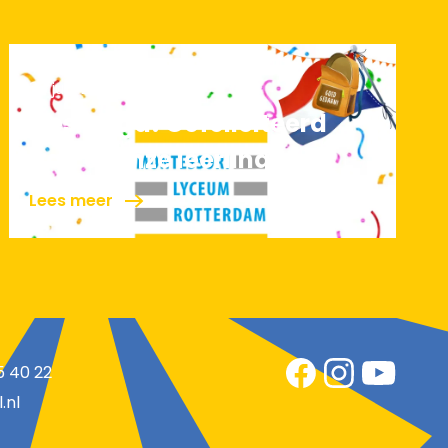
30 juni 2026
Geslaagd! Gefeliciteerd
aan al onze leerlingen
Lees meer
5 40 22
.nl