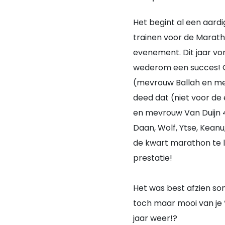
Het begint al een aard
trainen voor de Marath
evenement. Dit jaar von
wederom een succes! O
(mevrouw Ballah en men
deed dat (niet voor de 
en mevrouw Van Duijn 4,
Daan, Wolf, Ytse, Kean
de kwart marathon te l
prestatie!
Het was best afzien som
toch maar mooi van je 
jaar weer!?