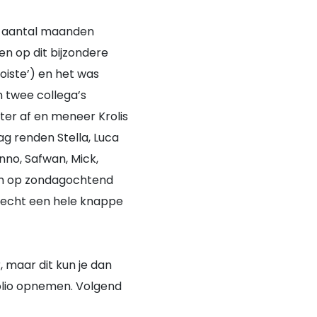
en aantal maanden
n op dit bijzondere
oiste’) en het was
 twee collega’s
ter af en meneer Krolis
ag renden Stella, Luca
nno, Safwan, Mick,
 om op zondagochtend
s echt een hele knappe
, maar dit kun je dan
folio opnemen. Volgend