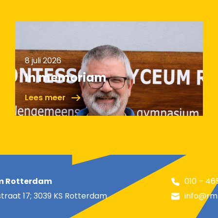
8 juli 2026
In memoriam
Lees meer
m Rotterdam
010 – 46
raat 17; 3039 KS Rotterdam
info@rml