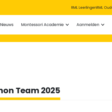
RML Leerlingen
RML Oud
Nieuws
Montessori Academie
Aanmelden
hon Team 2025