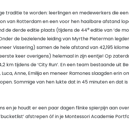
ige traditie te worden: leerlingen en medewerkers die e
on van Rotterdam en een voor hen haalbare afstand lope
e
d de derde editie plaats (tijdens de 44
editie van ‘de mo
nder de bezielende leiding van Myrthe Pieterman legden
eer Vissering) samen de hele afstand van 42,195 kilome
eerste keer overigens) helemaal in zijn eentje! Op zaterd
2 km tijdens de ‘City Run’. En een team bestaande uit Be
u, Luca, Anne, Emilija en meneer Ramones slaagden erin
open. Sommige van hen lukte dat in 45 minuten en dat i
s en je houdt er een paar dagen flinke spierpijn aan over
‘bucketlist’ afstrepen óf in je Montessori Academie Port