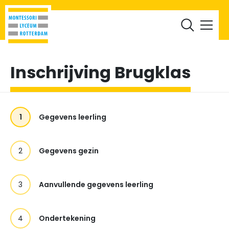
RML Leerlingen
RML Ouders
Werken bij
Documenten
Inschrijving Brugklas
1
Gegevens leerling
2
Gegevens gezin
3
Aanvullende gegevens leerling
4
Ondertekening