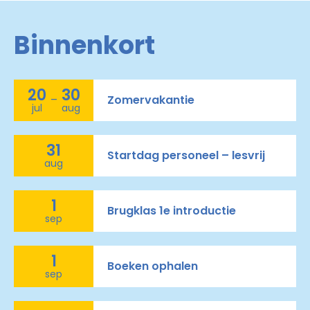
Binnenkort
20
30
–
Zomervakantie
jul
aug
31
Startdag personeel – lesvrij
aug
1
Brugklas 1e introductie
sep
1
Boeken ophalen
sep