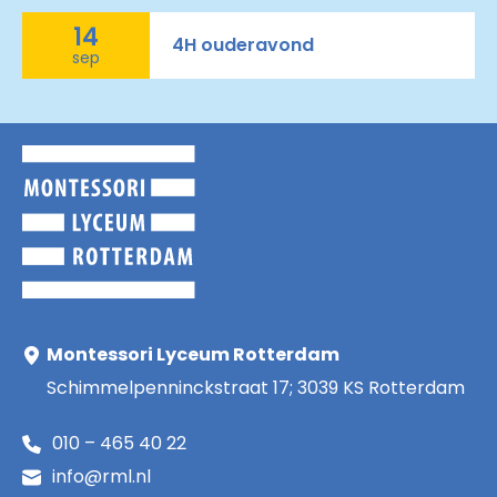
14
4H ouderavond
sep
Montessori Lyceum Rotterdam
Schimmelpenninckstraat 17; 3039 KS Rotterdam
010 – 465 40 22
info@rml.nl