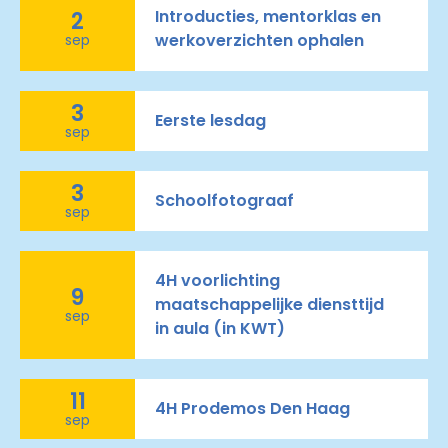
Introducties, mentorklas en
2
werkoverzichten ophalen
sep
3
Eerste lesdag
sep
3
Schoolfotograaf
sep
4H voorlichting
9
maatschappelijke diensttijd
sep
in aula (in KWT)
11
4H Prodemos Den Haag
sep